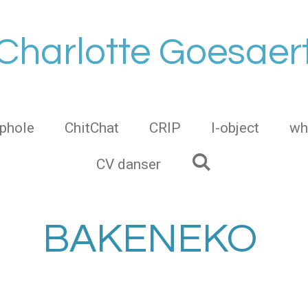
Charlotte Goesaer
phole
ChitChat
CRIP
I-object
wh
CV danser
BAKENEKO