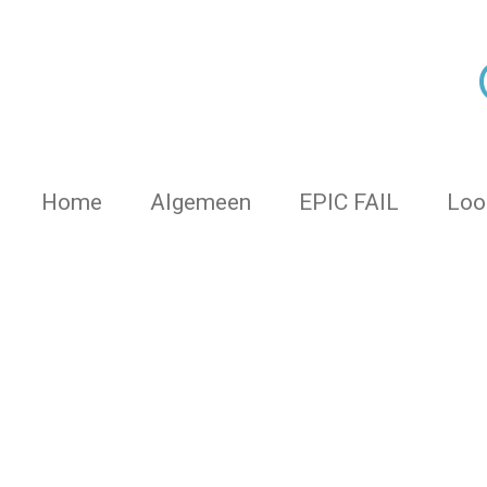
Ga
direct
naar
de
hoofdinhoud
Home
Algemeen
EPIC FAIL
Loo