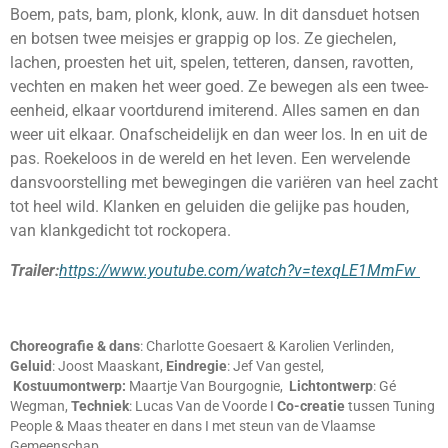
Boem, pats, bam, plonk, klonk, auw. In dit dansduet hotsen
en botsen twee meisjes er grappig op los. Ze giechelen,
lachen, proesten het uit, spelen, tetteren, dansen, ravotten,
vechten en maken het weer goed. Ze bewegen als een twee-
eenheid, elkaar voortdurend imiterend. Alles samen en dan
weer uit elkaar. Onafscheidelijk en dan weer los. In en uit de
pas. Roekeloos in de wereld en het leven. Een wervelende
dansvoorstelling met bewegingen die variëren van heel zacht
tot heel wild. Klanken en geluiden die gelijke pas houden,
van klankgedicht tot rockopera.
Trailer:
https://www.youtube.com/watch?v=texqLE1MmFw
Choreografie & dans
: Charlotte Goesaert & Karolien Verlinden,
Geluid
: Joost Maaskant,
Eindregie
: Jef Van gestel,
Kostuumontwerp:
Maartje Van Bourgognie,
Lichtontwerp
: Gé
Wegman,
Techniek
: Lucas Van de Voorde I
Co-creatie
tussen Tuning
People & Maas theater en dans I met steun van de Vlaamse
Gemeenschap