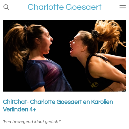
Charlotte Goesaert
Ga
direct
naar
de
hoofdinhoud
ChitChat- Charlotte Goesaert en Karolien
Verlinden 4+
‘Een bewegend klankgedicht’